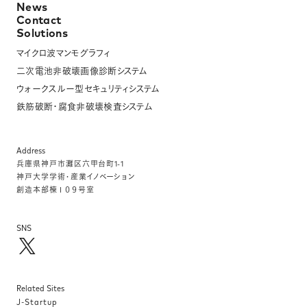
News
Contact
Solutions
マイクロ波マンモグラフィ
二次電池非破壊画像診断システム
ウォークスルー型セキュリティシステム
鉄筋破断・腐食非破壊検査システム
Address
兵庫県神⼾市灘区六甲台町1-1
神⼾⼤学学術・産業イノベーション
創造本部棟１０９号室
SNS
Related Sites
J-Startup