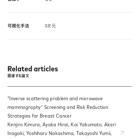
可視化手法
3次元
Related articles
関連する論文
“Inverse scattering problem and microwave
mammography” Screening and Risk Reduction
Strategies for Breast Cancer
Kenjiro Kimura, Ayaka Hirai, Kai Yabumoto, Akari
Inagaki, Yoshiharu Nakashima, Takayoshi Yumii,