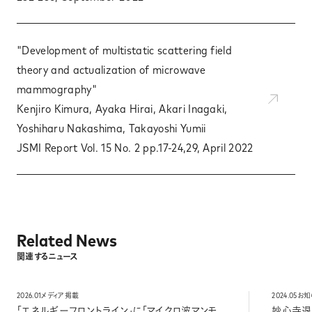
"Development of multistatic scattering field
theory and actualization of microwave
mammography"
Kenjiro Kimura, Ayaka Hirai, Akari Inagaki,
Yoshiharu Nakashima, Takayoshi Yumii
JSMI Report Vol. 15 No. 2 pp.17-24,29, April 2022
Related News
関連するニュース
2026.01
メディア掲載
2024.05
お知
「エネルギーフロントライン」に「マイクロ波マンモ
妙心寺退