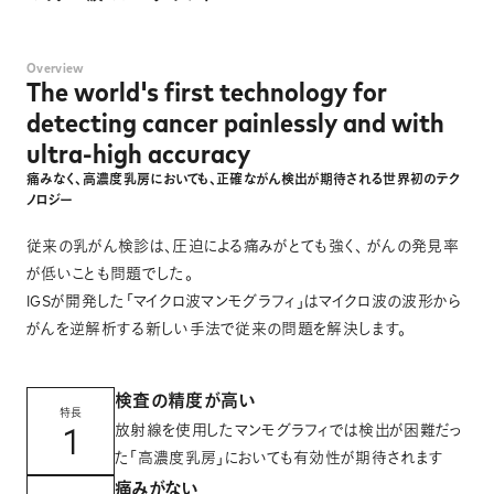
News
Overview
The world's first technology for
Contact
detecting
cancer painlessly and with
ultra-high accuracy
痛みなく、高濃度乳房においても、正確ながん検出が期待される世界初のテク
ノロジー
従来の乳がん検診は、圧迫による痛みがとても強く、 がんの発見率
が低いことも問題でした。
IGSが開発した「マイクロ波マンモグラフィ」はマイクロ波の波形から
がんを逆解析する新しい手法で従来の問題を解決します。
検査の精度が高い
特長
1
放射線を使用したマンモグラフィでは検出が困難だっ
た「高濃度乳房」においても有効性が期待されます
痛みがない