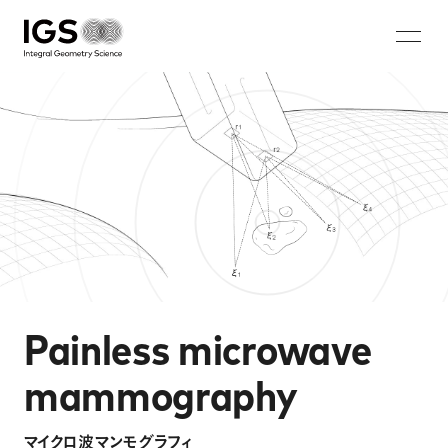
JA
EN
ZH
KO
About IGS
Technology
Solution
マイクロ波マンモグラフィ
蓄電池非破壊画像診断システム
Painless microwave
ウォークスルー型セキュリティシステム
鉄筋破断・腐食非破壊検査システム
mammography
Careers
マイクロ波マンモグラフィ