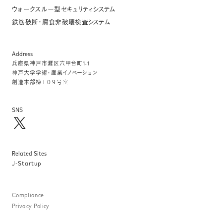
ウォークスルー型セキュリティシステム
鉄筋破断・腐食非破壊検査システム
Address
兵庫県神⼾市灘区六甲台町1-1
神⼾⼤学学術・産業イノベーション
創造本部棟１０９号室
SNS
Related Sites
J-Startup
Compliance
Privacy Policy