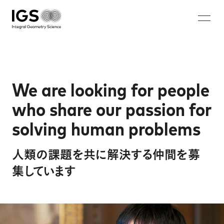
JA
EN
ZH
KO
About IGS
Technology
We are looking for people
who share our passion for
Solution
solving human problems
マイクロ波マンモグラフィ
蓄電池非破壊画像診断システム
人類の課題を共に解決する仲間を募
ウォークスルー型セキュリティシステム
集しています
鉄筋破断・腐食非破壊検査システム
Careers