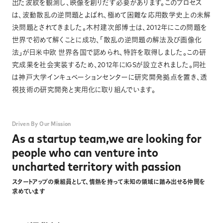
出た波紋を観測し、映像を創りだす必要があります。このプロセス
は、波動散乱の逆問題とよばれ、極めて困難な応用数学史上の未解
決問題とされてきました。木村建次郎博士は、2012年にこの問題を
世界で初めて解くことに成功、「散乱の逆問題の解法及び画像化
法」が日米中欧 世界各国で認められ、特許を取得しました。この研
究成果を社会実装するため、2012年にIGSが設立されました。同社
は神戸大学インキュベーションセンターに研究開発拠点を置き、透
視技術の研究開発と実用化に取り組んでいます。
Driven By Our Mission
As a startup team,
we are looking for
people who can venture
into
uncharted territory with passion
スタートアップの乗組員として、情熱を持って未知の領域に踏み出せる仲間を
求めています