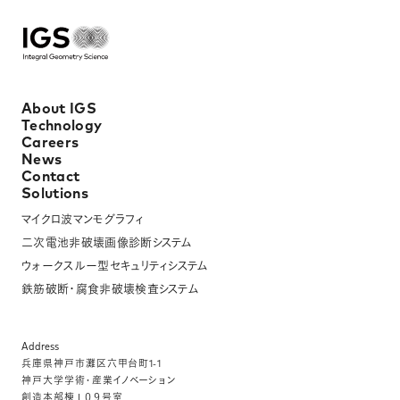
About IGS
Technology
Careers
News
Contact
Solutions
マイクロ波マンモグラフィ
二次電池非破壊画像診断システム
ウォークスルー型セキュリティシステム
鉄筋破断・腐食非破壊検査システム
Address
兵庫県神⼾市灘区六甲台町1-1
神⼾⼤学学術・産業イノベーション
創造本部棟１０９号室