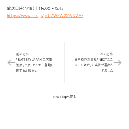
News
放送日時：1/18（土）14:00～15:45
https://www.nhk.jp/p/ts/WPW2X1VNVM/
Contact
前の記事
次の記事
「BATTERY JAPAN 二次電
日本経済新聞社「NEXTユニ
池展」出展・セミナー登壇に
コーン調査」に当社が選出さ
関するお知らせ
れました
News Topへ戻る