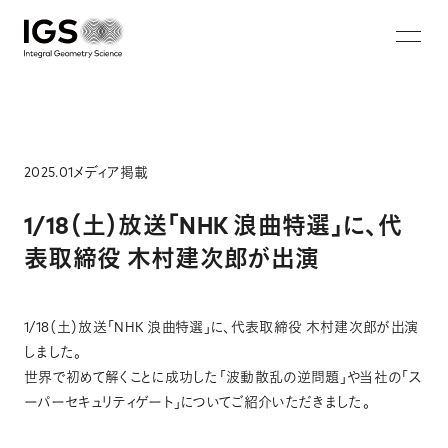
JA
EN
ZH
KO
About IGS
Technology
2025.01
メディア掲載
Solution
1/18（土）放送「NHK 浪曲特選」に、代
表取締役 木村建次郎が出演
マイクロ波マンモグラフィ
蓄電池非破壊画像診断システム
1/18（土）放送「NHK 浪曲特選」に、代表取締役 木村建次郎が出演
ウォークスルー型セキュリティシステム
しました。
鉄筋破断・腐食非破壊検査システム
世界で初めて解くことに成功した「波動散乱の逆問題」や当社の「ス
ーパーセキュリティゲート」についてご紹介いただきました。
Careers