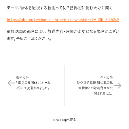
News
テーマ：物体を透視する技術って何？世界初に挑む天才に聞く
https://abema.tv/channels/abema-news/slots/9Hif3hh5rth2u5
Contact
※放送局の都合により、放送内容・時間が変更になる場合がござい
ます。予めご了承ください。
前の記事
次の記事
「電気の疑問66」（オーム
妙心寺退蔵院 副住職の松
社）にて掲載されました。
山大耕師との対談動画が公
開されました。
News Topへ戻る