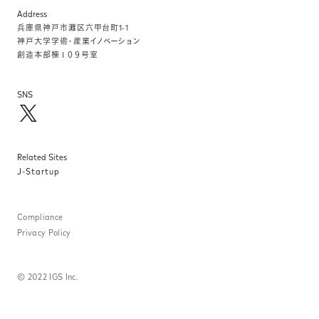
Address
兵庫県神⼾市灘区六甲台町1-1
神⼾⼤学学術・産業イノベーション
創造本部棟１０９号室
SNS
Related Sites
J-Startup
Compliance
Privacy Policy
©
2022 IGS Inc.