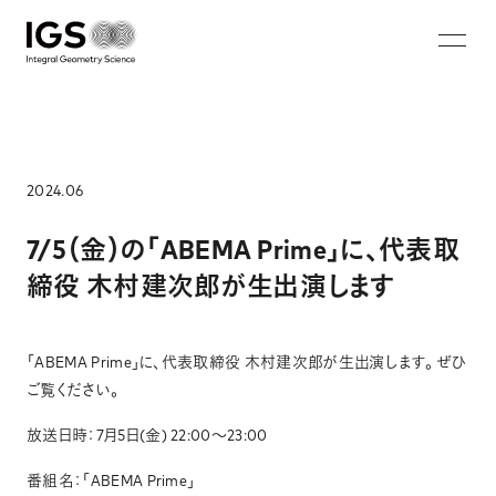
JA
EN
ZH
KO
About IGS
Technology
2024.06
Solution
7/5（金）の「ABEMA Prime」に、代表取
締役 木村建次郎が生出演します
マイクロ波マンモグラフィ
蓄電池非破壊画像診断システム
「ABEMA Prime」に、代表取締役 木村建次郎が生出演します。 ぜひ
ウォークスルー型セキュリティシステム
ご覧ください。
鉄筋破断・腐食非破壊検査システム
放送日時：7月5日(金) 22:00～23:00
Careers
番組名：「ABEMA Prime」