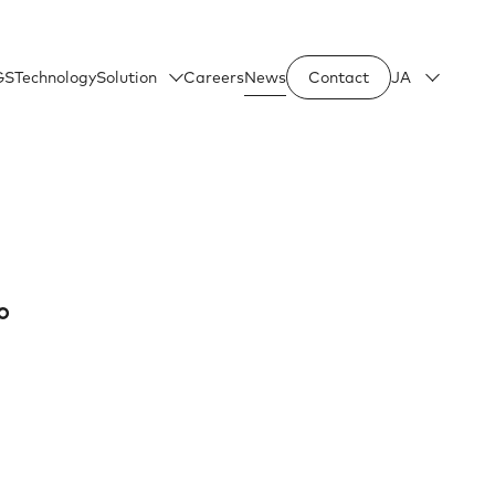
GS
Technology
Solution
Careers
News
Contact
JA
。