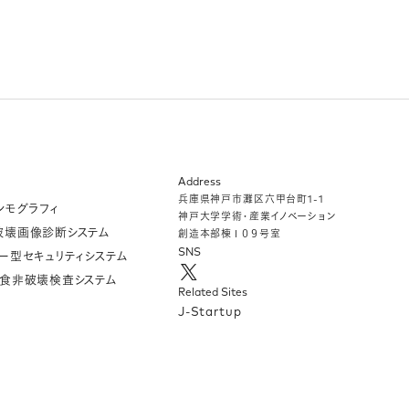
Address
兵庫県神⼾市灘区六甲台町1-1
ンモグラフィ
神⼾⼤学学術・産業イノベーション
破壊画像診断システム
創造本部棟１０９号室
SNS
ー型セキュリティシステム
食非破壊検査システム
Related Sites
J-Startup