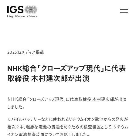
JA
EN
ZH
KO
About IGS
Technology
2025.12
メディア掲載
Solution
NHK総合「クローズアップ現代」に代表
取締役 木村建次郎が出演
マイクロ波マンモグラフィ
蓄電池非破壊画像診断システム
ＮＨＫ総合「クローズアップ現代」に代表取締役 木村建次郎が出演
ウォークスルー型セキュリティシステム
しました。
鉄筋破断・腐食非破壊検査システム
モバイルバッテリーなどに使われるリチウムイオン電池からの発火が
Careers
相次ぐ中、粗悪な電池の流通を防ぐための検査装置として、リチウム
イオン電池検査装置についてお話ししました。