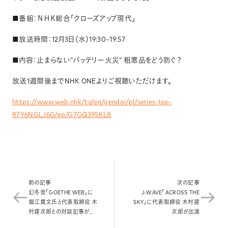
News
■︎︎番組：ＮＨＫ総合「クローズアップ現代」
■放送時間：12月3日（水）19:30~19:57
Contact
■︎︎内容：止まらない“バッテリー火災” 粗悪品をどう防ぐ？
放送1週間後までNHK ONEよりご視聴いただけます。
https://www.web.nhk/tv/an/gendai/pl/series-tep-
R7Y6NGLJ6G/ep/G7GQ395KL8
前の記事
次の記事
幻冬舎「GOETHE WEB」に
J-WAVE「ACROSS THE
堀江貴文氏と代表取締役 木
SKY」に代表取締役 木村建
村建次郎との対談記事が掲
次郎が出演
載