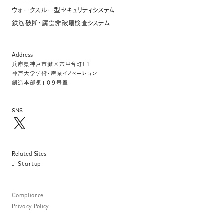
ウォークスルー型セキュリティシステム
鉄筋破断・腐食非破壊検査システム
Address
兵庫県神⼾市灘区六甲台町1-1
神⼾⼤学学術・産業イノベーション
創造本部棟１０９号室
SNS
Related Sites
J-Startup
Compliance
Privacy Policy