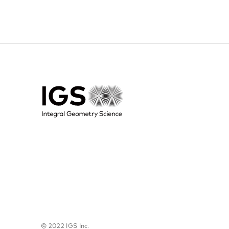
©
2022 IGS Inc.