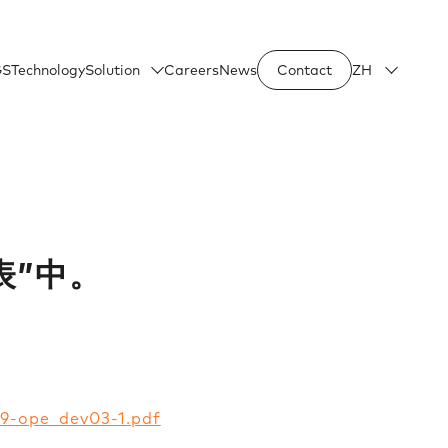
GS
Technology
Solution
Careers
News
Contact
ZH
”中。​
9-ope_dev03-1.pdf