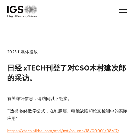
JA
EN
ZH
KO
About IGS
Technology
2023.11
媒体投放​
Solution
日经 xTECH刊登了对CSO木村建次郎
的采访。​
微波乳腺造影术​
充电电池无损成像系统​
有关详细信息，请访问以下链接。​
步入式安保系统​
钢筋断裂和腐蚀无损检测系统​
“‘透视’物体数学公式，在乳腺癌、电池缺陷和枪支检测中的实际
应用”​
Careers
https://xtech.nikkei.com/atcl/nxt/column/18/00001/08617/