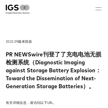
JA
EN
ZH
KO
About IGS
Technology
2022.09
媒体投放​
Solution
PR NEWSwire刊登了了充电电池无损
检测系统（Diagnostic Imaging
微波乳腺造影术​
against Storage Battery Explosion：
充电电池无损成像系统​
Toward the Dissemination of Next-
步入式安保系统​
Generation Storage Batteries）。​
钢筋断裂和腐蚀无损检测系统​
Careers
有关详细信息，请访问以下URL。