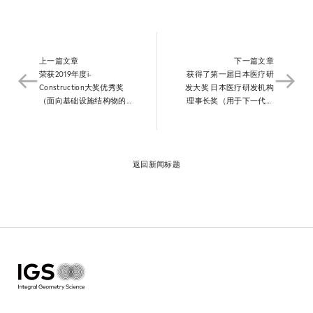
News
上一篇文章​
下一篇文章​
Contact
荣获2019年度i-
获得了第一届日本医疗研
Construction大奖优秀奖
发大奖 日本医疗研发机构
（面向基础设施结构物的
理事长奖（用于下一代乳
无损检测的世界最高性能-
腺癌筛查的微波散射场断
超宽带雷达的实现）。​
层成像系统的开发）。​
返回新闻标题​