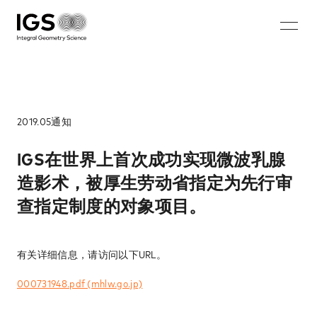
JA
EN
ZH
KO
About IGS
Technology
2019.05
通知​
Solution
IGS在世界上首次成功实现微波乳腺
造影术，被厚生劳动省指定为先行审
微波乳腺造影术​
查指定制度的对象项目。​
充电电池无损成像系统​
步入式安保系统​
有关详细信息，请访问以下URL。
钢筋断裂和腐蚀无损检测系统​
Careers
000731948.pdf (mhlw.go.jp)